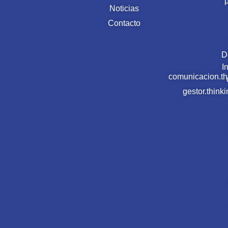
Noticias
Contacto
D
I
comunicacion.t
gestor.thin