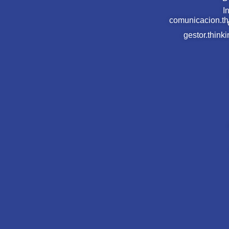
PCM_00041 Presentación del proyecto
GREEN_MARSHES en las 3JLEH – Terceras Jornadas
Luso Españolas de Hidrografía
Línea 2 Acuicultura sostenible, inteligente y de precisión
Leer más