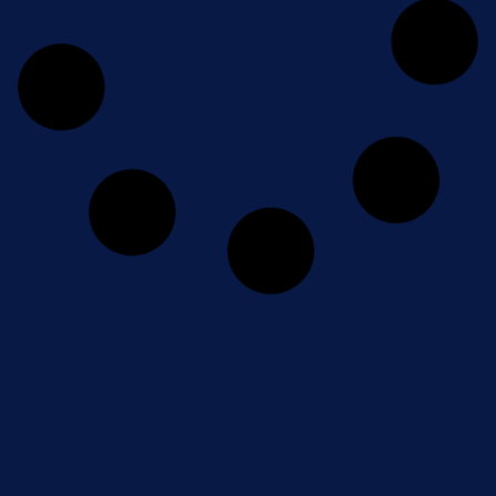
PCM_00041 Participación del proyecto
GREEN_MARSHES en la zona de talleres del evento
Blue Zone Forum – Innovazul 2024
Línea 2 Acuicultura sostenible, inteligente y de precisión
Leer más