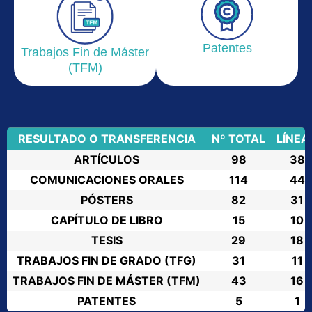
Patentes
Trabajos Fin de Máster
(TFM)
RESULTADO O TRANSFERENCIA
Nº TOTAL
LÍNEA 
ARTÍCULOS
98
38
COMUNICACIONES ORALES
114
44
PÓSTERS
82
31
CAPÍTULO DE LIBRO
15
10
TESIS
29
18
TRABAJOS FIN DE GRADO (TFG)
31
11
TRABAJOS FIN DE MÁSTER (TFM)
43
16
PATENTES
5
1