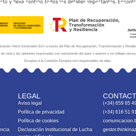
to y lleva contigo todos los detalles importantes. Encontr
y obtén el archivo. ¡Compártelo y ayúdanos a llegar más le
ación «Next Generation EU» a través del Plan de Recuperación, Transformación y Resilienci
s de vista y las opiniones expresadas son únicamente del autor o autores y no reflejan neces
Europea ni la Comisión Europea son responsables de ellas.
LEGAL
CONTAC
Aviso legal
(+34) 659 85 4
Política de privacidad
(+34) 616 51 9
Política de cookies
comunicacion.
encia
Declaración Institucional de Lucha
gestor.thinki