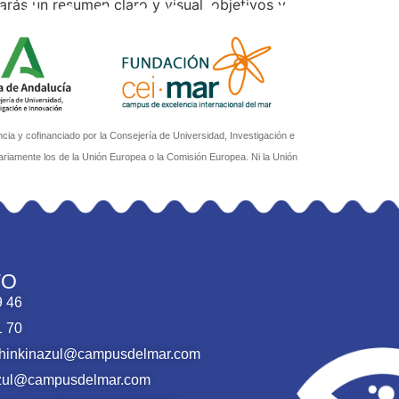
arás un resumen claro y visual, objetivos y
jos!
a y cofinanciado por la Consejería de Universidad, Investigación e
ariamente los de la Unión Europea o la Comisión Europea. Ni la Unión
TO
9 46
1 70
thinkinazul@campusdelmar.com
nazul@campusdelmar.com