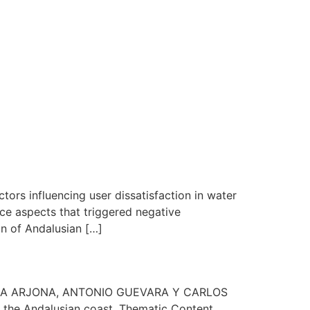
Noticias y eventos
Contacto
tors influencing user dissatisfaction in water
ce aspects that triggered negative
n of Andalusian […]
, LAURA ARJONA, ANTONIO GUEVARA Y CARLOS
n the Andalusian coast. Thematic Content