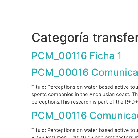
Inicio
Quienes s
Categoría transfe
PCM_00116 Ficha 1
PCM_00016 Comunicac
Título: Perceptions on water based active tou
sports companies in the Andalusian coast. Th
perceptions.This research is part of the R+D
PCM_00116 Comunicac
Título: Perceptions on water based active
ROSSIResumen: This study explores factors in