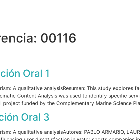
omos
Proyectos
Resultados y Transferencia
rencia:
00116
ión Oral 1
rism: A qualitative analysisResumen: This study explores fac
ematic Content Analysis was used to identify specific servi
+I project funded by the Complementary Marine Science Pla
ión Oral 3
 tourism: A qualitative analysisAutores: PABLO ARMARIO
fluencing user dissatisfaction in water sports companies i