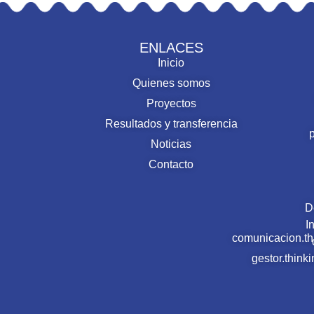
ENLACES
Inicio
Quienes somos
Proyectos
Resultados y transferencia
Noticias
Contacto
D
I
comunicacion.t
gestor.thin