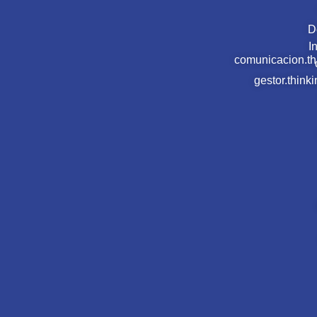
D
I
comunicacion.t
gestor.thin