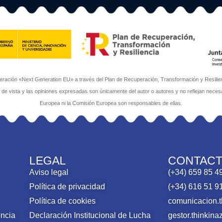
ación «Next Generation EU» a través del Plan de Recuperación, Transformación y Resilienci
s de vista y las opiniones expresadas son únicamente del autor o autores y no reflejan neces
Europea ni la Comisión Europea son responsables de ellas.
LEGAL
CONTAC
Aviso legal
(+34) 659 85 4
Política de privacidad
(+34) 616 51 9
Política de cookies
comunicacion.
encia
Declaración Institucional de Lucha
gestor.thinki