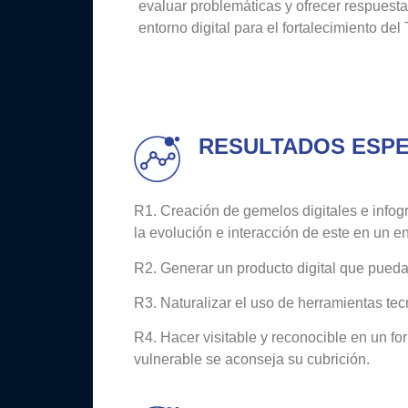
evaluar problemáticas y ofrecer respuest
entorno digital para el fortalecimiento del
RESULTADOS ESP
R1. Creación de gemelos digitales e infog
la evolución e interacción de este en un e
R2. Generar un producto digital que pueda 
R3. Naturalizar el uso de herramientas tec
R4. Hacer visitable y reconocible en un fo
vulnerable se aconseja su cubrición.