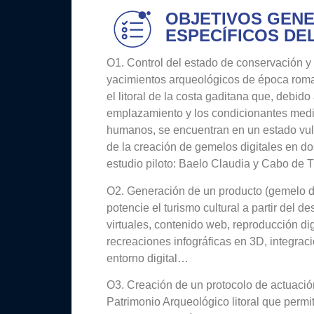
OBJETIVOS GENE
ESPECÍFICOS DE
O1. Control del estado de conservación y
yacimientos arqueológicos de época rom
el litoral de la costa gaditana que, debido
emplazamiento y los condicionantes med
humanos, se encuentran en un estado vuln
de la creación de gemelos digitales en d
estudio piloto: Baelo Claudia y Cabo de Tr
O2. Generación de un producto (gemelo di
potencie el turismo cultural a partir del de
virtuales, contenido web, reproducción dig
recreaciones infográficas en 3D, integrac
entorno digital…
O3. Creación de un protocolo de actuació
Patrimonio Arqueológico litoral que permit