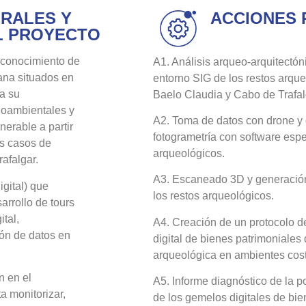
RALES Y
ACCIONES 
L PROYECTO
 conocimiento de
A1. Análisis arqueo-arquitectóni
ana situados en
entorno SIG de los restos arqu
 a su
Baelo Claudia y Cabo de Trafal
ioambientales y
A2. Toma de datos con drone y
erable a partir
fotogrametría con software espe
os casos de
arqueológicos.
afalgar.
A3. Escaneado 3D y generación
gital) que
los restos arqueológicos.
sarrollo de tours
ital,
A4. Creación de un protocolo d
ión de datos en
digital de bienes patrimoniales
arqueológica en ambientes cost
n en el
A5. Informe diagnóstico de la p
a monitorizar,
de los gemelos digitales de bie