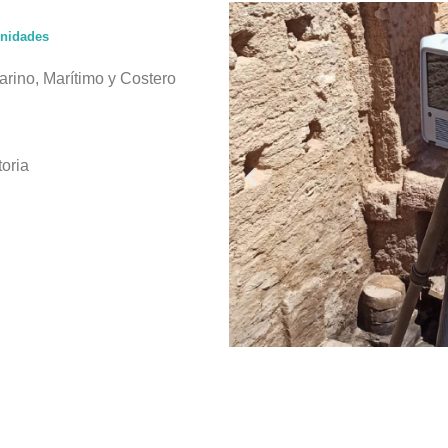
unidades
rino, Marítimo y Costero
oria