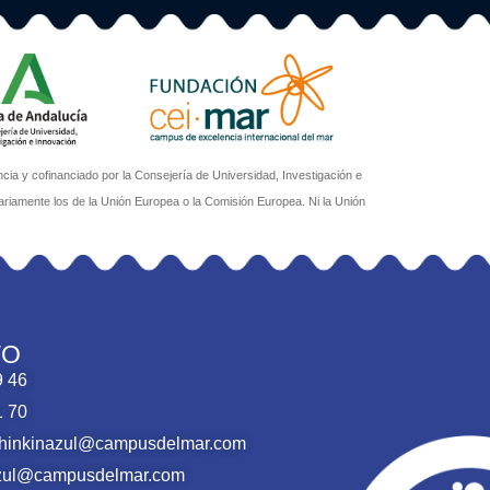
a y cofinanciado por la Consejería de Universidad, Investigación e
ariamente los de la Unión Europea o la Comisión Europea. Ni la Unión
TO
9 46
1 70
thinkinazul@campusdelmar.com
nazul@campusdelmar.com