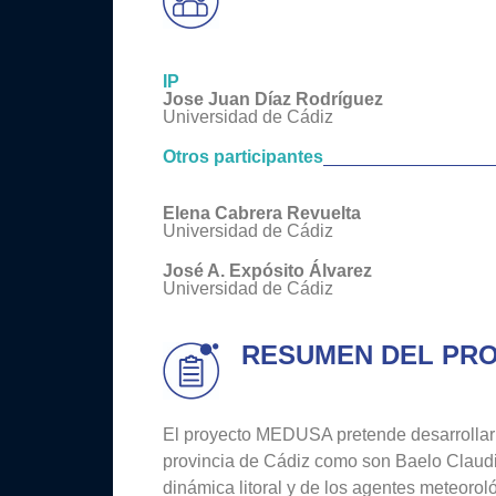
IP
Jose Juan Díaz Rodríguez
Universidad de Cádiz
Otros participantes
Elena Cabrera Revuelta
Universidad de Cádiz
José A. Expósito Álvarez
Universidad de Cádiz
RESUMEN DEL PR
El proyecto MEDUSA pretende desarrollar u
provincia de Cádiz como son Baelo Claudi
dinámica litoral y de los agentes meteor