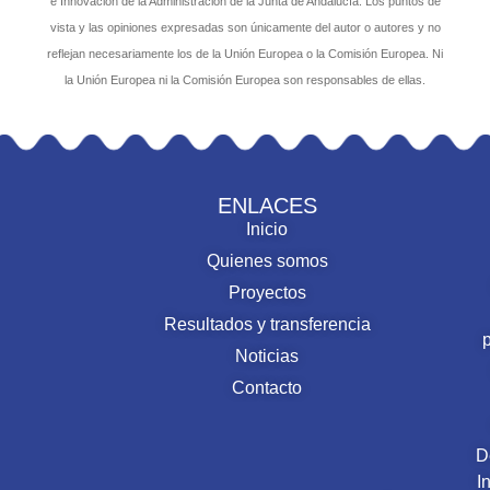
e Innovación de la Administración de la Junta de Andalucía. Los puntos de
vista y las opiniones expresadas son únicamente del autor o autores y no
reflejan necesariamente los de la Unión Europea o la Comisión Europea. Ni
la Unión Europea ni la Comisión Europea son responsables de ellas.
ENLACES
Inicio
Quienes somos
Proyectos
Resultados y transferencia
Noticias
Contacto
D
I