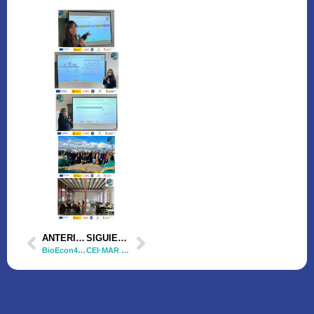
ANTERIOR
SIGUIENTE
BioEcon4Fish – 00123 – Nota de audio de la coordinadora del proyecto
CEI·MAR y dos proyectos ThinkInAzul se presentan ante el nodo español de la red European Marine Biological Resource Centre