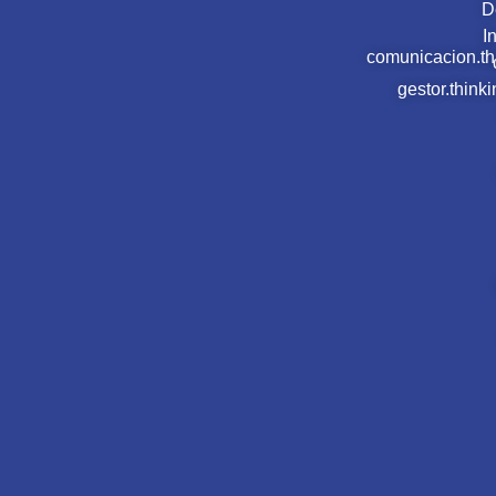
D
I
comunicacion.t
gestor.thin