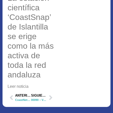
científica
‘CoastSnap’
de Islantilla
se erige
como la más
activa de
toda la red
andaluza
Leer noticia
ANTERIOR
SIGUIENTE
CoastNet 00009 – Noticia Portal de Cádiz
00090 – Video divulgativo