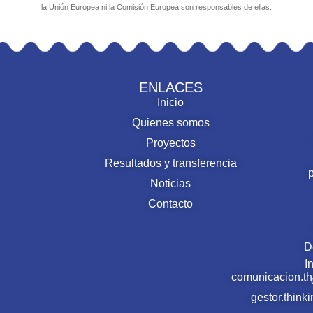
la Unión Europea ni la Comisión Europea son responsables de ellas.
ENLACES
Inicio
Quienes somos
Proyectos
Resultados y transferencia
Noticias
Contacto
D
I
comunicacion.t
gestor.thin