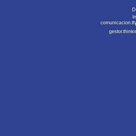
D
I
comunicacion.t
gestor.thin