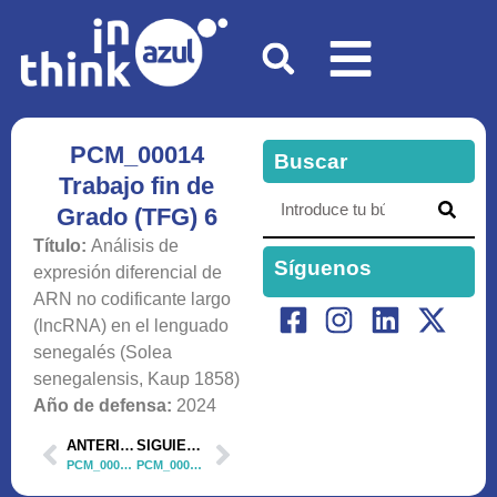
PCM_00014
Buscar
Trabajo fin de
Grado (TFG) 6
Título:
Análisis de
Síguenos
expresión diferencial de
ARN no codificante largo
(lncRNA) en el lenguado
senegalés (Solea
senegalensis, Kaup 1858)
Año de defensa:
2024
ANTERIOR
SIGUIENTE
PCM_00014 Trabajo fin de Grado (TFG) 5
PCM_00014 Trabajo fin de Grado (TFG) 7