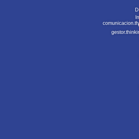
D
I
comunicacion.t
gestor.thin