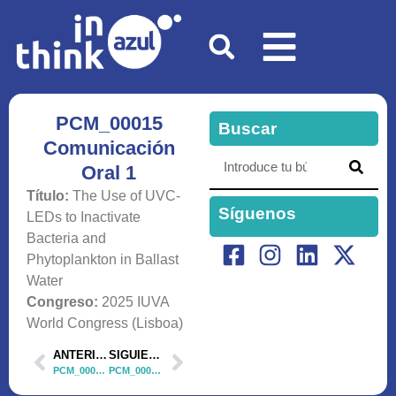
PCM_00015
Buscar
Comunicación
Oral 1
Título:
The Use of UVC-
Síguenos
LEDs to Inactivate
Bacteria and
Phytoplankton in Ballast
Water
Congreso:
2025 IUVA
World Congress (Lisboa)
ANTERIOR
SIGUIENTE
PCM_00015 Trabajo fin de Grado (TFG) 3
PCM_00015 Comunicación Oral 2