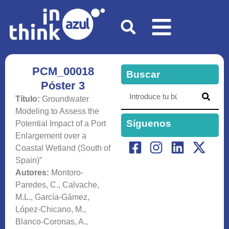
PCM_00018
Buscar
Póster 3
Título:
Groundwater
Modeling to Assess the
Síguenos
Potential Impact of a Port
Enlargement over a
Coastal Wetland (South of
Spain)”
Autores:
Montoro-
Paredes, C., Calvache,
M.L., García-Gámez,
López-Chicano, M.,
Blanco-Coronas, A.,