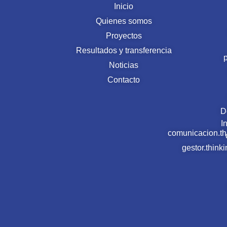
Inicio
Quienes somos
Proyectos
Resultados y transferencia
Noticias
Contacto
D
I
comunicacion.t
gestor.thin