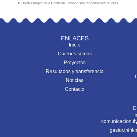
la Unión Europea ni la Comisión Europea son responsables de ellas.
ENLACES
Inicio
Quienes somos
Proyectos
Resultados y transferencia
Noticias
Contacto
D
I
comunicacion.t
gestor.thin