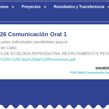
omos
Proyectos
Resultados y Transferencia
6 Comunicación Oral 1
uotas individuales transferibles para el
 de Cádiz;
ANO DE ECOLOGIA REPRODUTIVA, RECRUTAMENTO E PES
Anexo%20V.%20Libro%20de%20Resúmenes.pdf
SIGUIEN
PCM_00026 Comunicación Ora