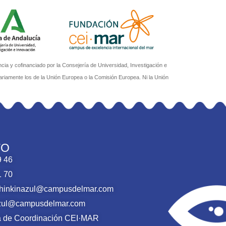
a y cofinanciado por la Consejería de Universidad, Investigación e
ariamente los de la Unión Europea o la Comisión Europea. Ni la Unión
TO
9 46
1 70
thinkinazul@campusdelmar.com
nazul@campusdelmar.com
ca de Coordinación CEI·MAR