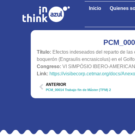
Inicio
Quienes s
PCM_0002
Título:
Efectos indeseados del reparto de las c
boquerón (Engraulis encrasicolus) en el Golfo
Congreso:
VI SIMPÓSIO IBERO-AMERIC
Link:
https://visibecorp.cetmar.org/docs/
ANTERIOR
PCM_00014 Trabajo fin de Máster (TFM) 2