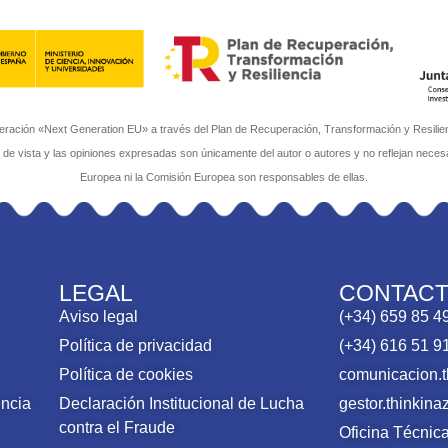
ación «Next Generation EU» a través del Plan de Recuperación, Transformación y Resilienci
s de vista y las opiniones expresadas son únicamente del autor o autores y no reflejan neces
Europea ni la Comisión Europea son responsables de ellas.
LEGAL
CONTAC
Aviso legal
(+34) 659 85 4
Política de privacidad
(+34) 616 51 9
Política de cookies
comunicacion.
encia
Declaración Institucional de Lucha
gestor.thinki
contra el Fraude
Oficina Técni