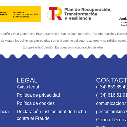
ación «Next Generation EU» a través del Plan de Recuperación, Transformación y Resilienci
s de vista y las opiniones expresadas son únicamente del autor o autores y no reflejan neces
Europea ni la Comisión Europea son responsables de ellas.
LEGAL
CONTAC
Aviso legal
(+34) 659 85 4
Política de privacidad
(+34) 616 51 9
Política de cookies
comunicacion.
encia
Declaración Institucional de Lucha
gestor.thinki
contra el Fraude
Oficina Técni