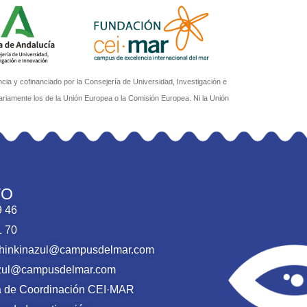
a y cofinanciado por la Consejería de Universidad, Investigación e
ariamente los de la Unión Europea o la Comisión Europea. Ni la Unión
TO
9 46
1 70
thinkinazul@campusdelmar.com
nazul@campusdelmar.com
ca de Coordinación CEI·MAR