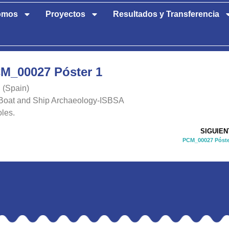
omos
Proyectos
Resultados y Transferencia
M_00027 Póster 1
 (Spain)
 Boat and Ship Archaeology-ISBSA
les.
SIGUIEN
PCM_00027 Póste