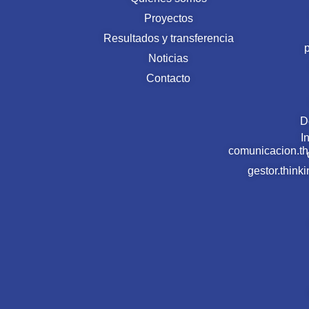
Proyectos
Resultados y transferencia
Noticias
Contacto
D
I
comunicacion.t
gestor.thin