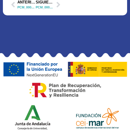
ANTERIOR
SIGUIENTE
PCM_00041 Presentación del proyecto GREEN_MARSHES en la jornada conmemorativa del Día de la Acuicultura 2024, en la UCA
PCM_00041 Participación del proyecto GREEN_MARSHES en la zona de talleres del evento Blue Zone Forum – Innovazul 2024