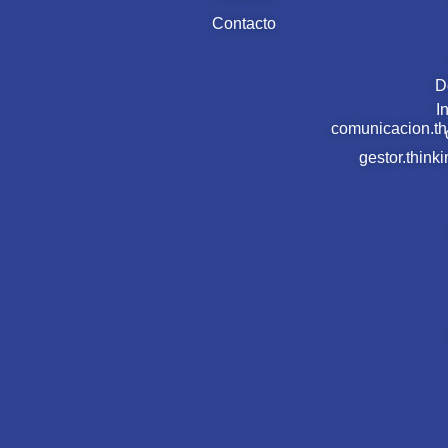
Contacto
D
I
comunicacion.t
gestor.thin