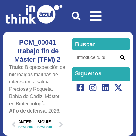
PCM_00041
Buscar
Trabajo fin de
Máster (TFM) 2
Título:
Bioprospección de
Síguenos
microalgas marinas de
interés en la salina
Preciosa y Roqueta,
Bahía de Cádiz. Máster
en Biotecnología.
Año de defensa:
2026.
ANTERIOR
SIGUIENTE
PCM_00041 Trabajo fin de Máster (TFM) 1
PCM_00041 Trabajo fin de Máster (TFM) 3