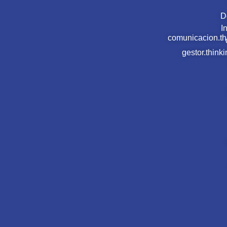
D
I
comunicacion.t
gestor.thin