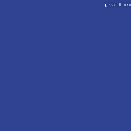
gestor.thin