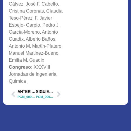
Gálvez, José F. Cabello,
Cristina Coronas, Claudia
Teso-Pérez, F. Javier
Espejo- Carpio, Pedro J.
García-Moreno, Antonio
Guadix, Alberto Baños,
Antonio M. Martín-Platero,
Manuel Martínez-Bueno,
Emilia M. Guadix
Congreso:
XXXVIII
Jornadas de Ingeniería
Química
ANTERIOR
SIGUIENTE
PCM_00044 Comunicación Oral 1
PCM_00044 Comunicación Oral 3