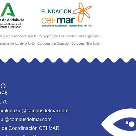
a y cofinanciado por la Consejería de Universidad, Investigación e
ariamente los de la Unión Europea o la Comisión Europea. Ni la Unión
TO
9 46
1 70
thinkinazul@campusdelmar.com
nazul@campusdelmar.com
ca de Coordinación CEI·MAR