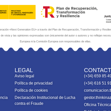
ación «Next Generation EU» a través del Plan de Recuperación, Transformación y Resilienci
s de vista y las opiniones expresadas son únicamente del autor o autores y no reflejan neces
Europea ni la Comisión Europea son responsables de ellas.
LEGAL
CONTAC
Aviso legal
(+34) 659 85 4
Política de privacidad
(+34) 616 51 9
Política de cookies
comunicacion.
encia
Declaración Institucional de Lucha
gestor.thinki
contra el Fraude
Oficina Técni