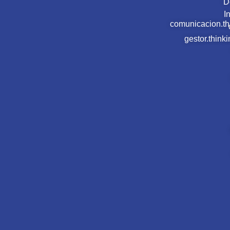
D
I
comunicacion.t
gestor.thin