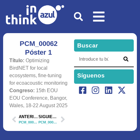
PCM_00062
Buscar
Póster 1
Título:
Optimizing
BirdNET for local
Síguenos
ecosystems, fine-tuning
for ecoacoustic monitoring
Congreso:
15th EOU
EOU Conference, Bangor,
Wales, 18-22 August 2025
ANTERIOR
SIGUIENTE
PCM_00062 Comunicación Oral 5
PCM_00062 Póster 2