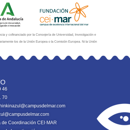
a y cofinanciado por la Consejería de Universidad, Investigación e
ariamente los de la Unión Europea o la Comisión Europea. Ni la Unión
TO
9 46
1 70
thinkinazul@campusdelmar.com
nazul@campusdelmar.com
ca de Coordinación CEI·MAR