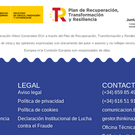
ación «Next Generation EU» a través del Plan de Recuperación, Transformación y Resilienci
s de vista y las opiniones expresadas son únicamente del autor o autores y no reflejan neces
Europea ni la Comisión Europea son responsables de ellas.
LEGAL
CONTAC
Aviso legal
(+34) 659 85 4
Política de privacidad
(+34) 616 51 9
Política de cookies
comunicacion.
encia
Declaración Institucional de Lucha
gestor.thinki
contra el Fraude
Oficina Técni