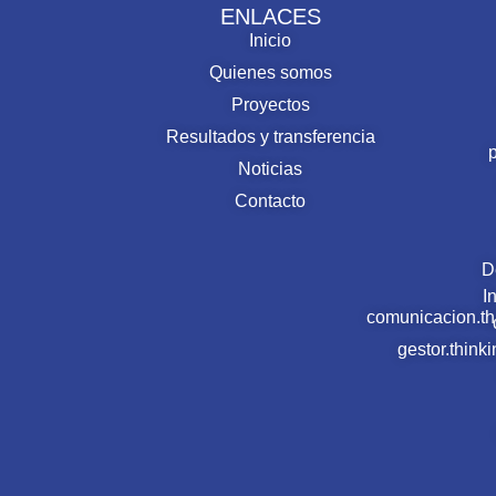
ENLACES
Inicio
Quienes somos
Proyectos
Resultados y transferencia
Noticias
Contacto
D
I
comunicacion.t
gestor.thin