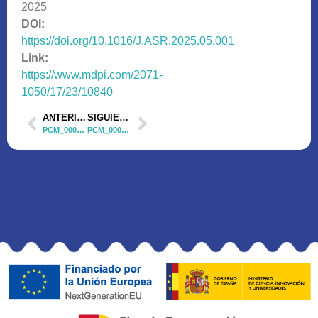
2025
DOI:
https://doi.org/10.1016/J.ASR.2025.05.001
Link:
https://www.mdpi.com/2071-
1050/17/23/10840
ANTERIOR
SIGUIENTE
PCM_00032 Artículo 1
PCM_00015 Artículo 1