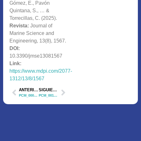
Gómez, E., Pavón
Quintana, S., … &
Torrecillas, C. (2025).
Revista:
Journal of
Marine Science and
Engineering, 13(8), 1567.
DOI:
10.3390/jmse13081567
Link:
https://www.mdpi.com/2077-
1312/13/8/1567
ANTERIOR
SIGUIENTE
PCM_00080 Artículo 1
PCM_00124 Artículo 2