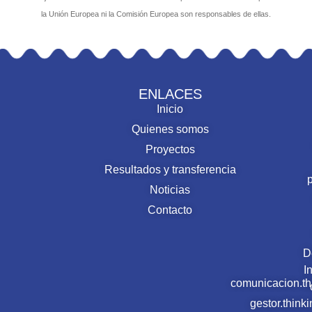
la Unión Europea ni la Comisión Europea son responsables de ellas.
ENLACES
Inicio
Quienes somos
Proyectos
Resultados y transferencia
Noticias
Contacto
D
I
comunicacion.t
gestor.thin