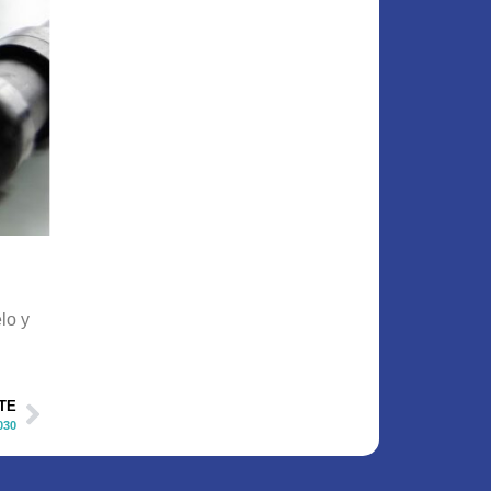
lo y
TE
030