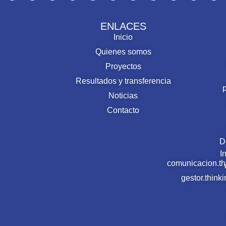
ENLACES
Inicio
Quienes somos
Proyectos
Resultados y transferencia
Noticias
Contacto
D
I
comunicacion.t
gestor.thin