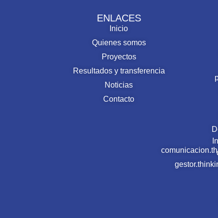
ENLACES
Inicio
Quienes somos
Proyectos
Resultados y transferencia
Noticias
Contacto
D
I
comunicacion.t
gestor.thin