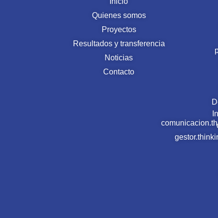
Inicio
Quienes somos
Proyectos
Resultados y transferencia
Noticias
Contacto
D
I
comunicacion.t
gestor.thin