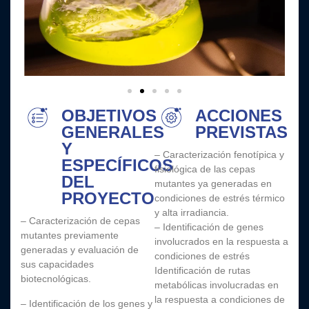
OBJETIVOS
ACCIONES
GENERALES
PREVISTAS
Y
– Caracterización fenotípica y
ESPECÍFICOS
fisiológica de las cepas
DEL
mutantes ya generadas en
PROYECTO
condiciones de estrés térmico
y alta irradiancia.
– Caracterización de cepas
– Identificación de genes
mutantes previamente
involucrados en la respuesta a
generadas y evaluación de
condiciones de estrés
sus capacidades
Identificación de rutas
biotecnológicas.
metabólicas involucradas en
la respuesta a condiciones de
– Identificación de los genes y