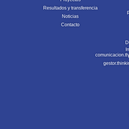
Resultados y transferencia
Noticias
Contacto
D
I
comunicacion.t
gestor.thin