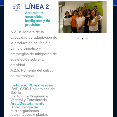
LÍNEA 2
Acuicultura
sostenible,
inteligente y de
precisión
A.2.18. Mejora de la
capacidad de adaptación de
la producción acuícola al
cambio climático y
estrategias de mitigación de
sus efectos sobre la
actividad
A.2.5. Fomento del cultivo
de microalgas
Institución/Organización
IBVF, CSIC-Universidad de
Sevilla
Instituto de Bioquimica
Vegetal y Fotosíntesis
Área/Departamento
Biotecnología de
microorganismos
fotosintéticos y plantas