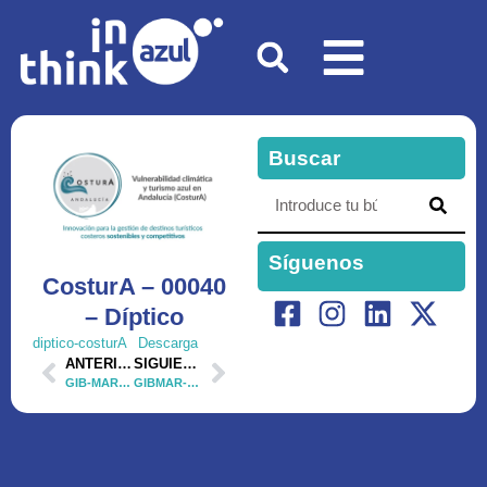
Buscar
Síguenos
CosturA – 00040
– Díptico
diptico-costurA
Descarga
ANTERIOR
SIGUIENTE
GIB-MAR BB – 00025 – Entrevista en Canal Sur Radio
GIBMAR-BB – 00025 – Reportaje Canal Sur 1