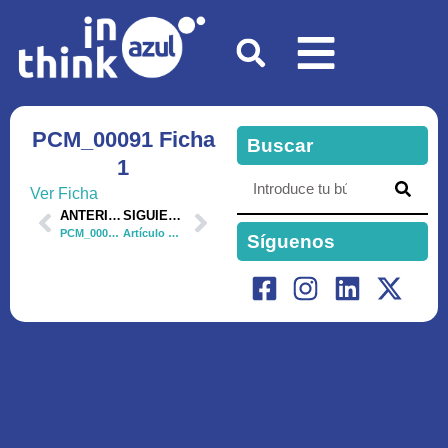
PCM_00091 Ficha
Buscar
1
Ver Ficha
ANTERIOR
SIGUIENTE
PCM_00091 Ficha 2
Artículo ThinkInAzul Andalucía:
Síguenos