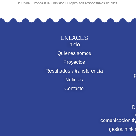
la Unión Europea ni la Comisión Europea son responsables de ellas.
ENLACES
Inicio
Quienes somos
Proyectos
Resultados y transferencia
Noticias
Contacto
D
I
comunicacion.t
gestor.thin